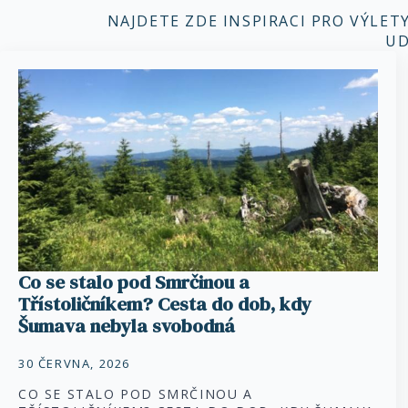
NAJDETE ZDE INSPIRACI PRO VÝLET
UD
Co se stalo pod Smrčinou a
Třístoličníkem? Cesta do dob, kdy
Šumava nebyla svobodná
30 ČERVNA, 2026
CO SE STALO POD SMRČINOU A