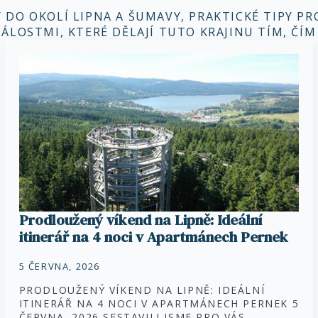
Y DO OKOLÍ LIPNA A ŠUMAVY, PRAKTICKÉ TIPY P
ÁLOSTMI, KTERÉ DĚLAJÍ TUTO KRAJINU TÍM, ČÍM 
Prodloužený víkend na Lipně: Ideální
itinerář na 4 noci v Apartmánech Pernek
5 ČERVNA, 2026
PRODLOUŽENÝ VÍKEND NA LIPNĚ: IDEÁLNÍ
ITINERÁŘ NA 4 NOCI V APARTMÁNECH PERNEK 5
ČERVNA, 2026 SESTAVILI JSME PRO VÁS