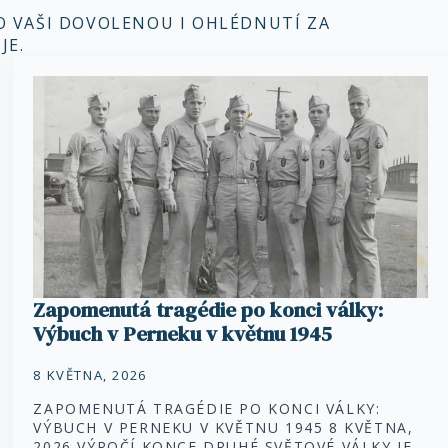
RO VAŠI DOVOLENOU I OHLÉDNUTÍ ZA
JE.
Zapomenutá tragédie po konci války:
Výbuch v Perneku v květnu 1945
8 KVĚTNA, 2026
ZAPOMENUTÁ TRAGÉDIE PO KONCI VÁLKY:
VÝBUCH V PERNEKU V KVĚTNU 1945 8 KVĚTNA,
2026 VÝROČÍ KONCE DRUHÉ SVĚTOVÉ VÁLKY JE