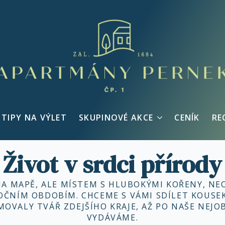
TIPY NA VÝLET
SKUPINOVÉ AKCE
CENÍK
RE
Život v srdci přírody
NA MAPĚ, ALE MÍSTEM S HLUBOKÝMI KOŘENY, N
 ROČNÍM OBDOBÍM. CHCEME S VÁMI SDÍLET KOUS
OVALY TVÁŘ ZDEJŠÍHO KRAJE, AŽ PO NAŠE NEJOB
VYDÁVÁME.