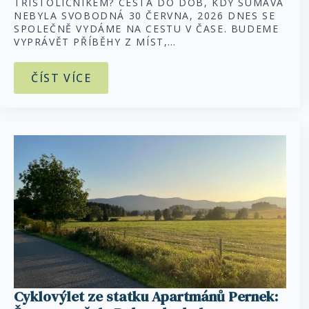
TŘÍSTOLIČNÍKEM? CESTA DO DOB, KDY ŠUMAVA
NEBYLA SVOBODNÁ 30 ČERVNA, 2026 DNES SE
SPOLEČNĚ VYDÁME NA CESTU V ČASE. BUDEME
VYPRÁVĚT PŘÍBĚHY Z MÍST,…
ČÍST VÍCE
Cyklovýlet ze statku Apartmánů Pernek: