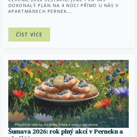
DOKONALÝ PLÁN NA 4 NOCI PŘÍMO U NÁS V
APARTMÁNECH PERNEK.…
ČÍST VÍCE
Šumava 2026: rok plný akcí v Perneku a